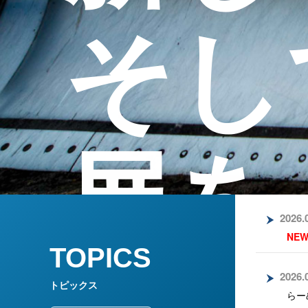
そし
展を
2026.
NE
TOPICS
2026.
トピックス
大型ダンプの運転・JR貨物運送やクレーン操
らー
ーカーや医療・福祉に特化したソフトウェア