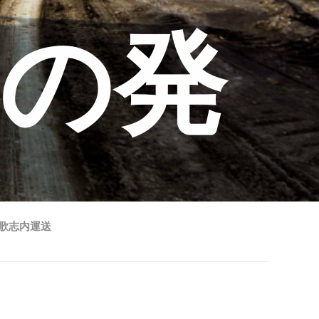
の発
 歌志内運送