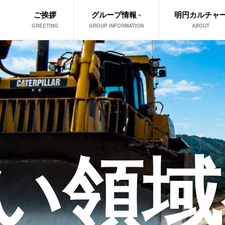
ご挨拶
グループ情報
明円カルチャ
GREETING
GROUP INFORMATION
ABOUT
い領域