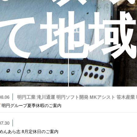
て地域
。
08.06
明円工業 滝川通運 明円ソフト開発 MKアシスト 笹木産業
W
明円グループ夏季休暇のご案内
07.30
作、大手タイヤメ
めんあら志 8月定休日のご案内
の開発、オフィス