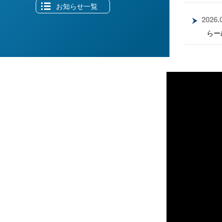
お知らせ一覧
に必要な環境構築やOA機器の販売、建設設計
売、そして住宅やマンションの建築を手掛け
2026.
ープ
らー