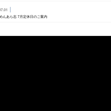
、車輛の部品販
る多岐に渡るグル
07.01
めんあら志 7月定休日のご案内