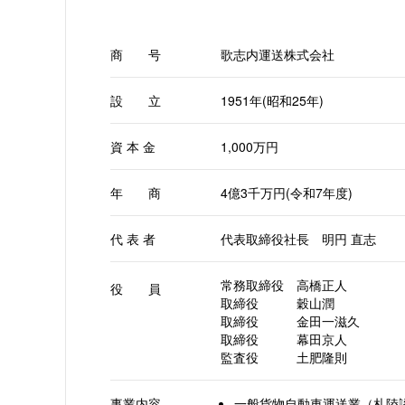
商 号
歌志内運送株式会社
設 立
1951年(昭和25年)
資 本 金
1,000万円
年 商
4億3千万円(令和7年度)
代 表 者
代表取締役社長 明円 直志
常務取締役
高橋正人
役 員
取締役
穀山潤
取締役
金田一滋久
取締役
幕田京人
監査役
土肥隆則
事業内容
一般貨物自動車運送業（札陸認