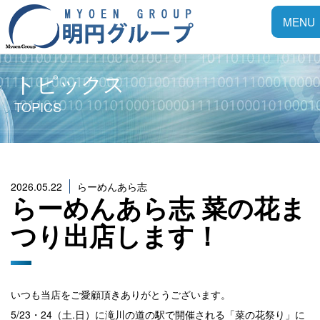
Toggle
MENU
navigat
トピックス
TOPICS
2026.05.22
らーめんあら志
らーめんあら志 菜の花ま
つり出店します！
いつも当店をご愛顧頂きありがとうございます。
5/23・24（土.日）に滝川の道の駅で開催される「菜の花祭り」に