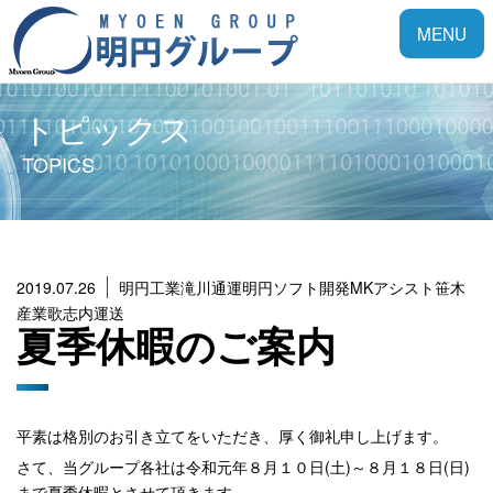
Toggle
MENU
navigatio
トピックス
TOPICS
2019.07.26
明円工業滝川通運明円ソフト開発MKアシスト笹木
産業歌志内運送
夏季休暇のご案内
平素は格別のお引き立てをいただき、厚く御礼申し上げます。
さて、当グループ各社は令和元年８月１０日(土)～８月１８日(日)
まで夏季休暇とさせて頂きます。