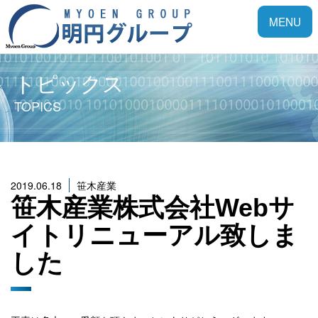
Toggle
MENU
navigatio
トピックス
TOPICS
2019.06.18
笹木産業
笹木産業株式会社Webサ
イトリニューアル致しま
した